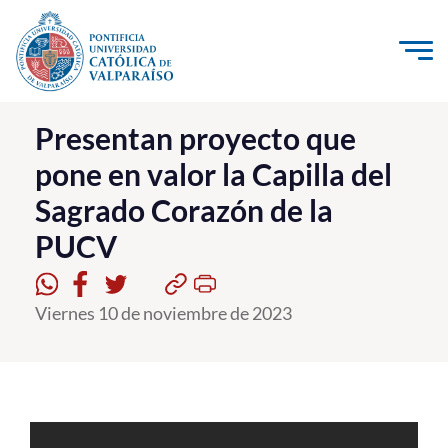
Click acá para ir directamente al contenido
La Universidad
Presentan proyecto que
pone en valor la Capilla del
Investigación, Creación e Innovación
Sagrado Corazón de la
PUCV Internacional
PUCV
Vinculación con el Medio
Admisión
Viernes 10 de noviembre de 2023
Pregrado
Postgrado
Formación Continua