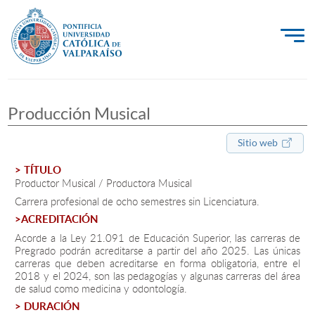
La Universidad
Producción Musical
Investigación, Creación e Innovación
PUCV Internacional
Sitio web
Vinculación con el Medio
> TÍTULO
Productor Musical / Productora Musical
Carrera profesional de ocho semestres sin Licenciatura.
Admisión
>ACREDITACIÓN
Acorde a la Ley 21.091 de Educación Superior, las carreras de
Pregrado podrán acreditarse a partir del año 2025. Las únicas
Pregrado
carreras que deben acreditarse en forma obligatoria, entre el
2018 y el 2024, son las pedagogías y algunas carreras del área
Postgrado
de salud como medicina y odontología.
> DURACIÓN
Formación Continua