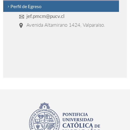
Perfil de Egreso
jef.pmcm@pucv.cl
Avenida Altamirano 1424, Valparaíso.