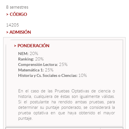
8 semestres
> CÓDIGO
Estudiantes
14205
Académicos
> ADMISIÓN
Funcionarios
> PONDERACIÓN
Alumni
20%
NEM:
20%
Ranking:
25%
Comprensión Lectora:
25%
Matemática 1:
English
10%
Historia y Cs. Sociales o Ciencias:
En el caso de las Pruebas Optativas de ciencia o
historia, cualquiera de éstas son igualmente válidas.
Si el postulante ha rendido ambas pruebas, para
determinar su puntaje ponderado, se considerará la
prueba optativa en que haya obtenido el mayor
puntaje.