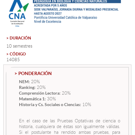
Estudiantes
Académicos
> DURACIÓN
Funcionarios
10 semestres
Alumni
> CÓDIGO
14085
> PONDERACIÓN
English
20%
NEM:
20%
Ranking:
20%
Comprensión Lectora:
30%
Matemática 1:
10%
Historia y Cs. Sociales o Ciencias:
En el caso de las Pruebas Optativas de ciencia o
historia, cualquiera de éstas son igualmente válidas.
Si el postulante ha rendido ambas pruebas, para