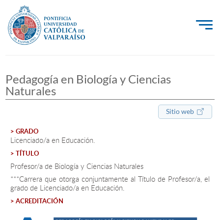
La Universidad
Pedagogía en Biología y Ciencias
Investigación, Creación e Innovación
Naturales
PUCV Internacional
Sitio web
Vinculación con el Medio
> GRADO
Licenciado/a en Educación.
Admisión
> TÍTULO
Profesor/a de Biología y Ciencias Naturales
Pregrado
***Carrera que otorga conjuntamente al Título de Profesor/a, el
grado de Licenciado/a en Educación.
Postgrado
> ACREDITACIÓN
Formación Continua