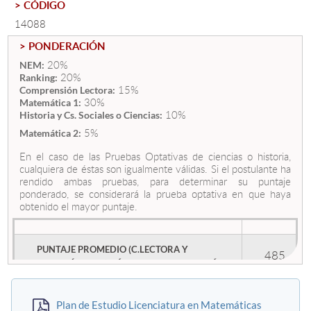
> CÓDIGO
14088
Estudiantes
> PONDERACIÓN
Académicos
20%
NEM:
20%
Ranking:
15%
Funcionarios
Comprensión Lectora:
30%
Matemática 1:
10%
Alumni
Historia y Cs. Sociales o Ciencias:
5%
Matemática 2:
En el caso de las Pruebas Optativas de ciencias o historia,
cualquiera de éstas son igualmente válidas. Si el postulante ha
English
rendido ambas pruebas, para determinar su puntaje
ponderado, se considerará la prueba optativa en que haya
obtenido el mayor puntaje.
PUNTAJE PROMEDIO (C.LECTORA Y
485
MATEMÁRICA 1) MÍNIMO DE POSTULACIÓN
Plan de Estudio Licenciatura en Matemáticas