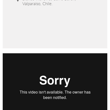
Valparaíso, Chile.
¿QUÉ ES EXACTAMENTE LO QUE HACE UN MATEMÁTICO
DEL IMA?
from
Instituto de Matemáticas PUCV
on
Vimeo
.