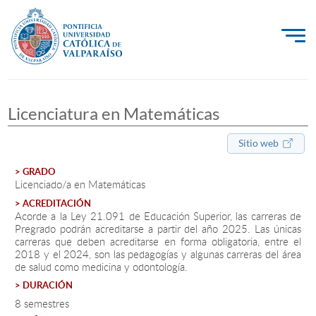
La Universidad
Licenciatura en Matemáticas
Investigación, Creación e Innovación
PUCV Internacional
Sitio web
Vinculación con el Medio
> GRADO
Licenciado/a en Matemáticas
> ACREDITACIÓN
Acorde a la Ley 21.091 de Educación Superior, las carreras de
Admisión
Pregrado podrán acreditarse a partir del año 2025. Las únicas
carreras que deben acreditarse en forma obligatoria, entre el
Pregrado
2018 y el 2024, son las pedagogías y algunas carreras del área
de salud como medicina y odontología.
Postgrado
> DURACIÓN
8 semestres
Formación Continua