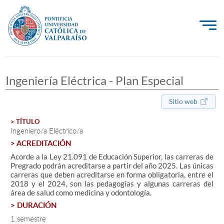
La Universidad
Ingeniería Eléctrica - Plan Especial
Investigación, Creación e Innovación
PUCV Internacional
Sitio web
Vinculación con el Medio
> TÍTULO
Ingeniero/a Eléctrico/a
> ACREDITACIÓN
Admisión
Acorde a la Ley 21.091 de Educación Superior, las carreras de
Pregrado podrán acreditarse a partir del año 2025. Las únicas
carreras que deben acreditarse en forma obligatoria, entre el
Pregrado
2018 y el 2024, son las pedagogías y algunas carreras del
área de salud como medicina y odontología.
Postgrado
> DURACIÓN
Formación Continua
1 semestre