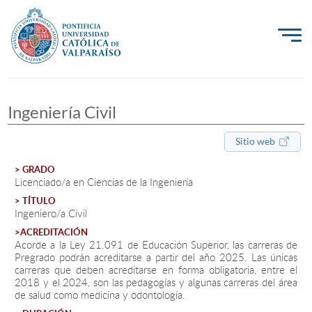
La Universidad
Ingeniería Civil
Investigación, Creación e Innovación
PUCV Internacional
Sitio web
Vinculación con el Medio
> GRADO
Licenciado/a en Ciencias de la Ingeniería
> TÍTULO
Ingeniero/a Civil
Admisión
>ACREDITACIÓN
Acorde a la Ley 21.091 de Educación Superior, las carreras de
Pregrado
Pregrado podrán acreditarse a partir del año 2025. Las únicas
carreras que deben acreditarse en forma obligatoria, entre el
Postgrado
2018 y el 2024, son las pedagogías y algunas carreras del área
de salud como medicina y odontología.
Formación Continua