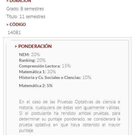
> DURACIÓN
Grado: 8 semestres
Título: 11 semestres
Estudiantes
> CÓDIGO
Académicos
14081
Funcionarios
> PONDERACIÓN
Alumni
20%
NEM:
20%
Ranking:
15%
Comprensión Lectora:
30%
Matemática 1:
English
10%
Historia y Cs. Sociales o Ciencias:
Matemática 2: 5%
En el caso de las Pruebas Optativas de ciencia e
historia, cualquiera de éstas son igualmente válidas.
Si el postulante ha rendido ambas pruebas, para
determinar su puntaje ponderado, se considerará la
prueba optativa en que haya obtenido el mayor
puntaje.