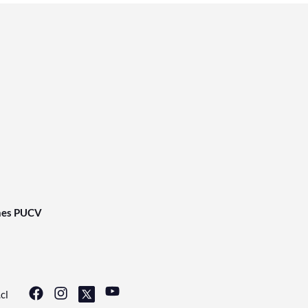
nes PUCV
cl