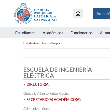
Admisi
Estudiantes
Académicos
Funcionarios
Alum
Usted está en:
Inicio
›
Pregrado
ESCUELA DE INGENIERÍA
ELÉCTRICA
> DIRECTOR(A):
Gonzalo Alberto Farías Castro
> SECRETARIO(A) ACADÉMICO(A):
Ariel Leiva López