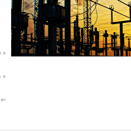
a e
a e
 en