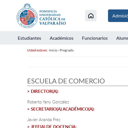
Admisi
Estudiantes
Académicos
Funcionarios
Alum
Usted está en:
Inicio
›
Pregrado
ESCUELA DE COMERCIO
> DIRECTOR(A):
Roberto Yany González
> SECRETARIO(A) ACADÉMICO(A):
Javier Aranda Frez
> JEFE(A) DE DOCENCIA: