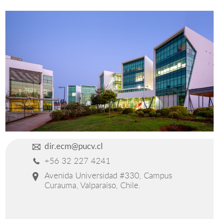
Estudiantes
Académicos
Funcionarios
Alumni
English
dir.ecm@pucv.cl
+56 32 227 4241
Avenida Universidad #330, Campus
Curauma, Valparaíso, Chile.