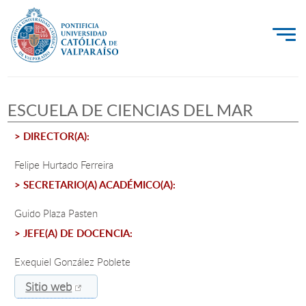
La Universidad
ESCUELA DE CIENCIAS DEL MAR
Investigación, Creación e Innovación
> DIRECTOR(A):
PUCV Internacional
Vinculación con el Medio
Felipe Hurtado Ferreira
> SECRETARIO(A) ACADÉMICO(A):
Admisión
Guido Plaza Pasten
> JEFE(A) DE DOCENCIA:
Pregrado
Exequiel González Poblete
Postgrado
Sitio web
Formación Continua