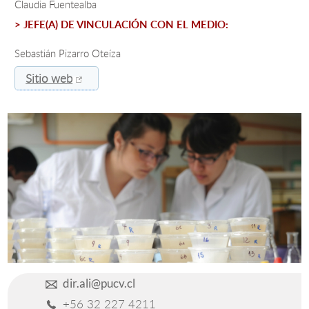
Claudia Fuentealba
> JEFE(A) DE VINCULACIÓN CON EL MEDIO:
Estudiantes
Sebastián Pizarro Oteíza
Académicos
Sitio web
Funcionarios
Alumni
English
dir.ali@pucv.cl
+56 32 227 4211