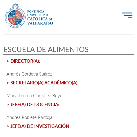
La Universidad
ESCUELA DE ALIMENTOS
Investigación, Creación e Innovación
> DIRECTOR(A):
PUCV Internacional
Vinculación con el Medio
Andrés Córdova Suárez
> SECRETARIO(A) ACADÉMICO(A):
Admisión
María Lorena González Reyes
> JEFE(A) DE DOCENCIA:
Pregrado
Andrea Poblete Pantoja
Postgrado
> JEFE(A) DE INVESTIGACIÓN:
Formación Continua