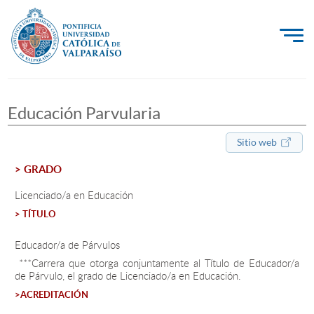
La Universidad
Educación Parvularia
Investigación, Creación e Innovación
PUCV Internacional
Sitio web
Vinculación con el Medio
> GRADO
Licenciado/a en Educación
> TÍTULO
Admisión
Educador/a de Párvulos
Pregrado
***Carrera que otorga conjuntamente al Título de Educador/a
de Párvulo, el grado de Licenciado/a en Educación.
Postgrado
>ACREDITACIÓN
Formación Continua