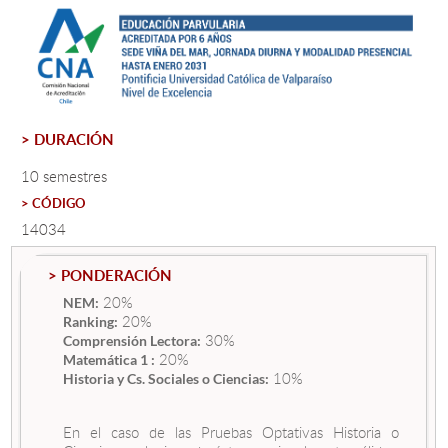
Estudiantes
Académicos
Funcionarios
> DURACIÓN
Alumni
10 semestres
> CÓDIGO
14034
English
> PONDERACIÓN
20%
NEM:
20%
Ranking:
30%
Comprensión Lectora:
20%
Matemática 1 :
10%
Historia y Cs. Sociales o Ciencias:
En el caso de las Pruebas Optativas Historia o