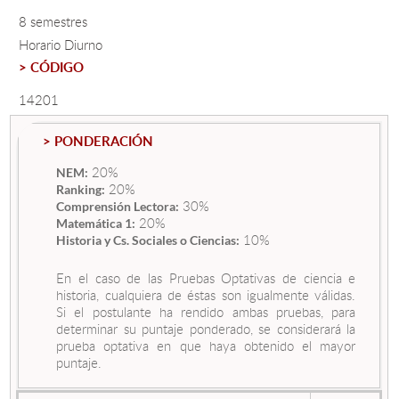
8 semestres
Horario Diurno
Estudiantes
> CÓDIGO
Académicos
14201
Funcionarios
> PONDERACIÓN
Alumni
20%
NEM:
20%
Ranking:
30%
Comprensión Lectora:
20%
English
Matemática 1:
10%
Historia y Cs. Sociales o Ciencias:
En el caso de las Pruebas Optativas de ciencia e
historia, cualquiera de éstas son igualmente válidas.
Si el postulante ha rendido ambas pruebas, para
determinar su puntaje ponderado, se considerará la
prueba optativa en que haya obtenido el mayor
puntaje.