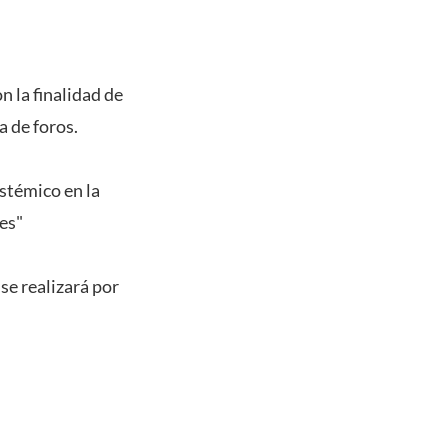
n la finalidad de
 de foros.
stémico en la
es"
 se realizará por