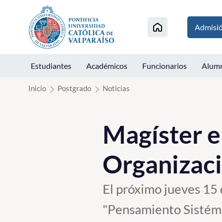
Click acá para ir directamente al contenido
Admisi
Estudiantes
Académicos
Funcionarios
Alum
Inicio
Postgrado
Noticias
Magíster e
Organizaci
El próximo jueves 15 d
"Pensamiento Sistémi