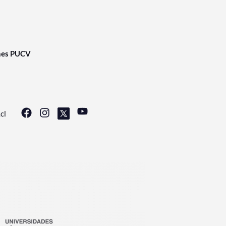
nes PUCV
cl