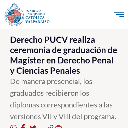
Click acá para ir directamente al contenido
La Universidad
Derecho PUCV realiza
ceremonia de graduación de
Investigación, Creación e Innovación
Magíster en Derecho Penal
PUCV Internacional
y Ciencias Penales
Vinculación con el Medio
De manera presencial, los
Admisión
graduados recibieron los
Pregrado
diplomas correspondientes a las
Postgrado
versiones VII y VIII del programa.
Formación Continua