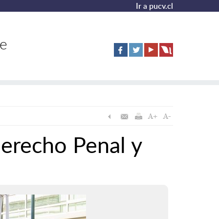
Ir a pucv.cl
de
erecho Penal y