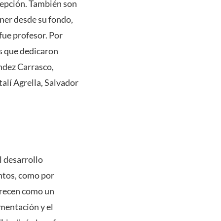
cepción. También son
ner desde su fondo,
fue profesor. Por
es que dedicaron
éndez Carrasco,
alí Agrella, Salvador
l desarrollo
entos, como por
parecen como un
imentación y el