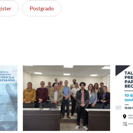
íster
Postgrado