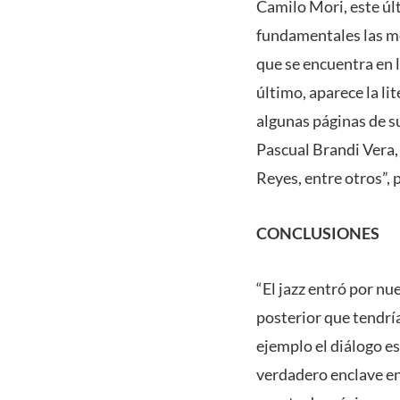
Camilo Mori, este úl
fundamentales las me
que se encuentra en l
último, aparece la l
algunas páginas de s
Pascual Brandi Vera,
Reyes, entre otros”, 
CONCLUSIONES
“El jazz entró por nu
posterior que tendría
ejemplo el diálogo es
verdadero enclave en 