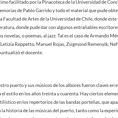
timo facilitado por la Pinacoteca de la Universidad de Con
morias de Pablo Garrido y todo el material que pude obte
a Facultad de Artes de la Universidad de Chile, donde este 
iteratura, donde pude dar con algunos entrañables escritor
us novelas, o poemas, al jazz. Tal es el caso de Armando M
 Letizia Reppetto, Manuel Rojas, Zsigmond Remenyik, Neft
puntualizó el docente.
estro puerto y sus músicos de los albores fueron claves en e
 el estilo en los años treinta y cuarenta. Hay ciertos elem
tilístico en los repertorios de las bandas porteñas, que a
la historia de las músicas del puerto, tanto como la exper