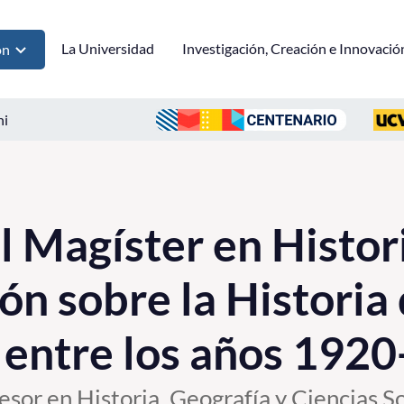
La Universidad
Investigación, Creación e Innovació
ón
ni
 Magíster en Histori
ón sobre la Historia 
 entre los años 192
sor en Historia, Geografía y Ciencias Soc