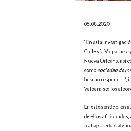
05.08.2020
“En esta investigació
Chile vía Valparaíso 
Nueva Orleans, así co
como
sociedad de m
buscan responder”, i
Valparaíso: los albo
En este sentido, en s
de ellos aficionados,
trabajo dedicó alguna