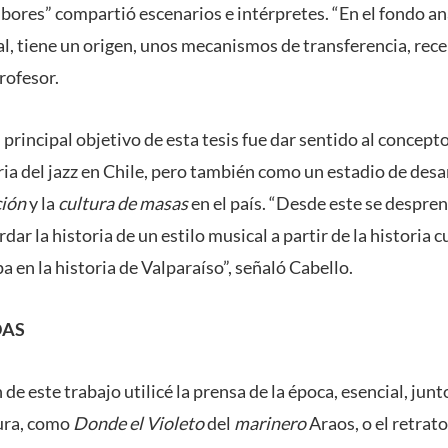
 albores” compartió escenarios e intérpretes. “En el fondo an
al, tiene un origen, unos mecanismos de transferencia, rece
profesor.
l principal objetivo de esta tesis fue dar sentido al concept
ria del jazz en Chile, pero también como un estadio de desa
ción
y la
cultura de masas
en el país. “Desde este se despre
r la historia de un estilo musical a partir de la historia c
a en la historia de Valparaíso”, señaló Cabello.
DAS
de este trabajo utilicé la prensa de la época, esencial, junt
tura, como
Donde el Violeto
del
marinero
Araos, o el retrat