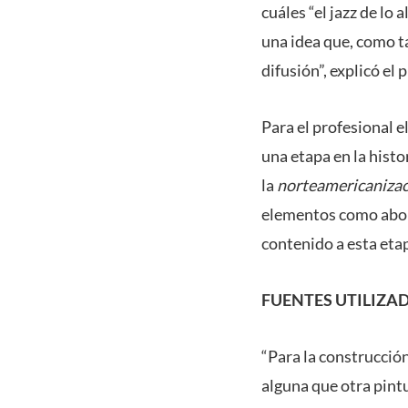
cuáles “el jazz de lo
una idea que, como t
difusión”, explicó el 
Para el profesional e
una etapa en la histo
la
norteamericaniza
elementos como aborda
contenido a esta etap
FUENTES UTILIZA
“Para la construcción 
alguna que otra pin