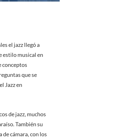
es el jazz llegó a
e estilo musical en
ue conceptos
reguntas que se
el Jazz en
icos de jazz, muchos
paraíso. También su
a de cámara, con los