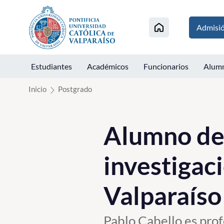
Click acá para ir directamente al contenido
Admisi
Estudiantes
Académicos
Funcionarios
Alum
Inicio
Postgrado
Alumno del
investigaci
Valparaíso
Pablo Cabello es profe