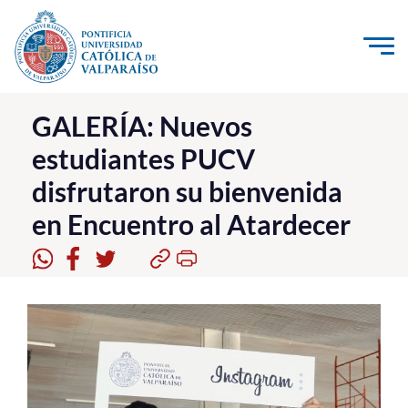
Click acá para ir directamente al contenido
La Universidad
GALERÍA: Nuevos
estudiantes PUCV
Investigación, Creación e Innovación
disfrutaron su bienvenida
PUCV Internacional
en Encuentro al Atardecer
Vinculación con el Medio
Admisión
Pregrado
Postgrado
Formación Continua