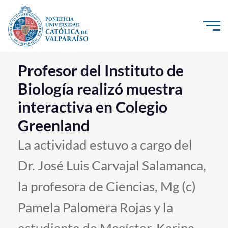
Click acá para ir directamente al contenido
La Universidad
Profesor del Instituto de
Biología realizó muestra
Investigación, Creación e Innovación
interactiva en Colegio
PUCV Internacional
Greenland
Vinculación con el Medio
La actividad estuvo a cargo del
Admisión
Dr. José Luis Carvajal Salamanca,
Pregrado
la profesora de Ciencias, Mg (c)
Postgrado
Pamela Palomera Rojas y la
Formación Continua