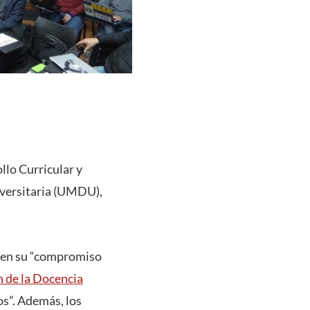
llo Curricular y
iversitaria (UMDU),
 en su “compromiso
n de la Docencia
os”. Además, los