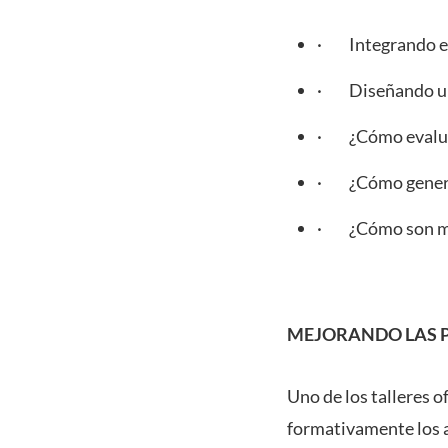
· Integrando el 
· Diseñando una
· ¿Cómo evaluar
· ¿Cómo generar 
· ¿Cómo son mis 
MEJORANDO LAS P
Uno de los talleres 
formativamente los a