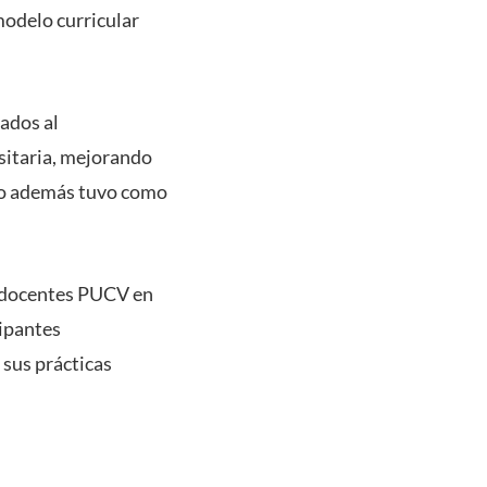
modelo curricular
tados al
sitaria, mejorando
oño además tuvo como
y docentes PUCV en
cipantes
 sus prácticas