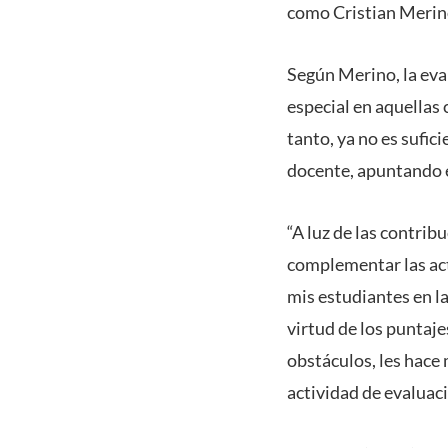
como Cristian Merino
Según Merino, la eval
especial en aquellas
tanto, ya no es sufic
docente, apuntando e
“A luz de las contrib
complementar las act
mis estudiantes en la
virtud de los puntaje
obstáculos, les hace
actividad de evaluaci