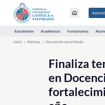
Click acá para ir directamente al contenido
Admisi
Estudiantes
Académicos
Funcionarios
Alum
Inicio
Noticias
Vinculación con el Medio
Finaliza t
en Docenci
fortalecim