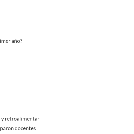
imer año?
 y retroalimentar
ciparon docentes