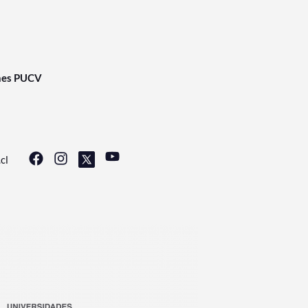
nes PUCV
cl