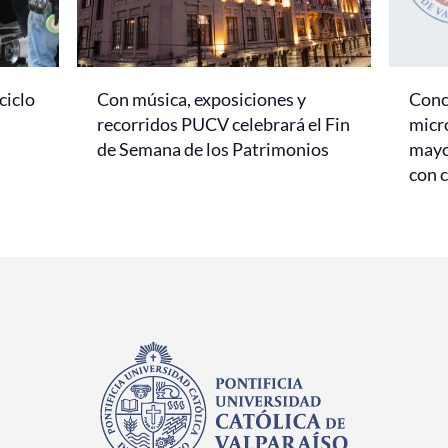
ciclo
Con música, exposiciones y
Conc
recorridos PUCV celebrará el Fin
micr
de Semana de los Patrimonios
mayo
con c