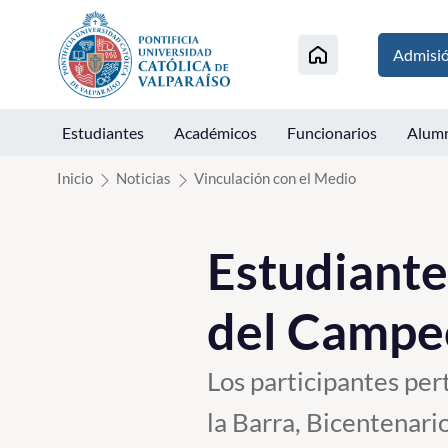
Click acá para ir directamente al contenido
Admisi
Estudiantes
Académicos
Funcionarios
Alum
Inicio
Noticias
Vinculación con el Medio
Estudiante
del Campe
Los participantes pe
la Barra, Bicentenari