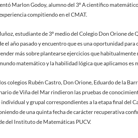
entó Marlon Godoy, alumno del 3º A científico matemático
u experiencia compitiendo en el CMAT.
uñoz, estudiante de 3º medio del Colegio Don Orione de Q
e el año pasado y encuentro que es una oportunidad para 
nder más sobre plantearse ejercicios que habitualmente no
undo matemático y la habilidad lógica que aplicamos es
 los colegios Rubén Castro, Don Orione, Eduardo de la Barr
nario de Viña del Mar rindieron las pruebas de conocimient
 individual y grupal correspondientes a la etapa final del
niendo de una quinta fecha de carácter recuperativa conf
ede del Instituto de Matemáticas PUCV.