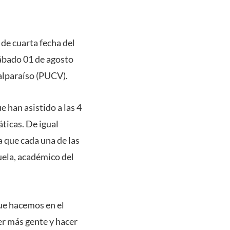
 de cuarta fecha del
ábado 01 de agosto
Valparaíso (PUCV).
 han asistido a las 4
ticas. De igual
 que cada una de las
uela, académico del
que hacemos en el
er más gente y hacer