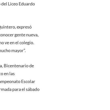
 del Liceo Eduardo
uintero, expresó
conocer gente nueva,
 ve en el colegio.
 mucho mayor”.
a, Bicentenario de
o en las
 Campeonato Escolar
irmada para el sábado