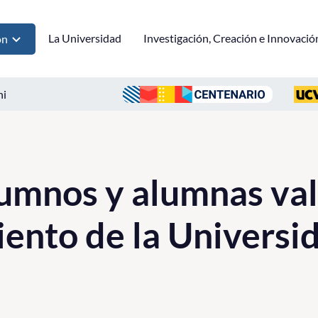
La Universidad
Investigación, Creación e Innovació
ón
ni
umnos y alumnas va
ento de la Universi