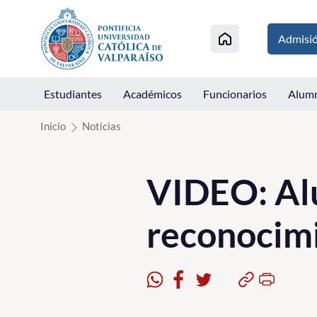
Click acá para ir directamente al contenido
Admisi
Estudiantes
Académicos
Funcionarios
Alum
Inicio
Noticias
VIDEO: Al
reconocimi