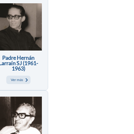
Padre Hernán
Larraín SJ (1961-
1963)
Ver más