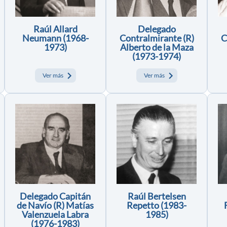
Raúl Allard
Delegado
Neumann (1968-
Contralmirante (R)
C
1973)
Alberto de la Maza
(1973-1974)
Ver más
Ver más
Delegado Capitán
Raúl Bertelsen
de Navío (R) Matías
Repetto (1983-
Valenzuela Labra
1985)
(1976-1983)