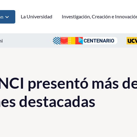
La Universidad
Investigación, Creación e Innovació
ón
ni
NCI presentó más d
es destacadas