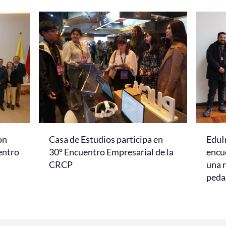
on
Casa de Estudios participa en
EduI
entro
30° Encuentro Empresarial de la
encu
CRCP
una r
peda