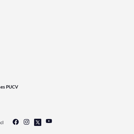
nes PUCV
cl