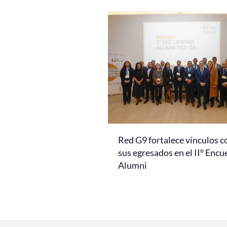
Red G9 fortalece vínculos c
sus egresados en el II° Encu
Alumni