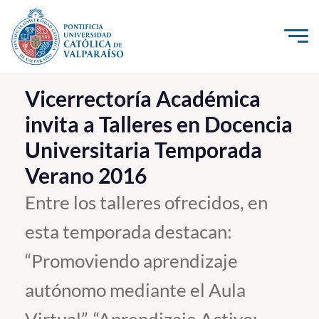
Click acá para ir directamente al contenido
La Universidad
Vicerrectoría Académica
invita a Talleres en Docencia
Investigación, Creación e Innovación
Universitaria Temporada
PUCV Internacional
Verano 2016
Vinculación con el Medio
Entre los talleres ofrecidos, en
Admisión
esta temporada destacan:
Pregrado
“Promoviendo aprendizaje
Postgrado
autónomo mediante el Aula
Formación Continua