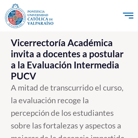
Click acá para ir directamente al contenido
La Universidad
Vicerrectoría Académica
invita a docentes a postular
Investigación, Creación e Innovación
a la Evaluación Intermedia
PUCV Internacional
PUCV
Vinculación con el Medio
A mitad de transcurrido el curso,
Admisión
la evaluación recoge la
Pregrado
percepción de los estudiantes
Postgrado
sobre las fortalezas y aspectos a
Formación Continua