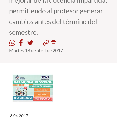
mejorar de la docencia impartida,
permitiendo al profesor generar
Estudiantes
cambios antes del término del
Académicos
semestre.
Funcionarios
Alumni
Martes 18 de abril de 2017
English
18.04.2017