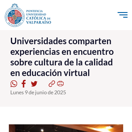
Click acá para ir directamente al contenido
La Universidad
Universidades comparten
experiencias en encuentro
Investigación, Creación e Innovación
sobre cultura de la calidad
PUCV Internacional
en educación virtual
Vinculación con el Medio
Admisión
Lunes 9 de junio de 2025
Pregrado
Postgrado
Formación Continua