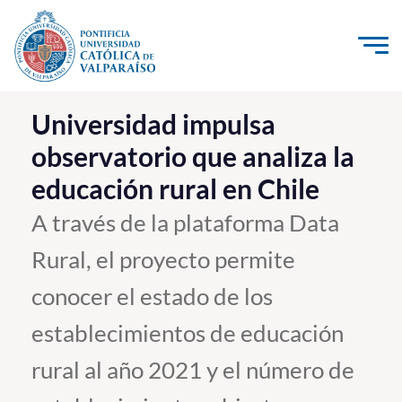
Click acá para ir directamente al contenido
La Universidad
Universidad impulsa
observatorio que analiza la
Investigación, Creación e Innovación
educación rural en Chile
PUCV Internacional
Vinculación con el Medio
A través de la plataforma Data
Rural, el proyecto permite
Admisión
conocer el estado de los
Pregrado
establecimientos de educación
Postgrado
rural al año 2021 y el número de
Formación Continua