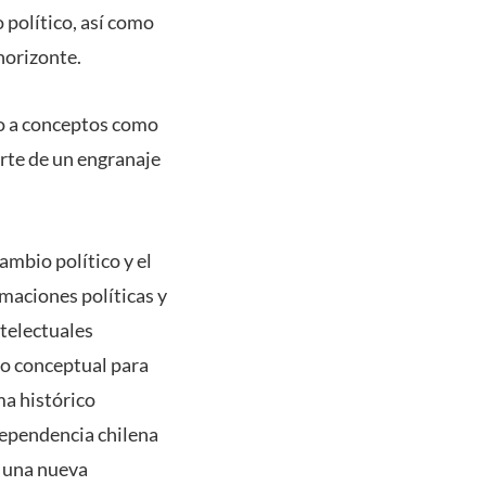
 político, así como
horizonte.
no a conceptos como
arte de un engranaje
ambio político y el
maciones políticas y
ntelectuales
co conceptual para
ma histórico
dependencia chilena
e una nueva