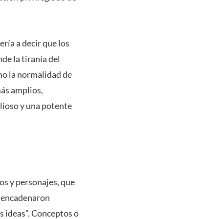
ería a decir que los
e la tiranía del
mo la normalidad de
más amplios,
lioso y una potente
hos y personajes, que
esencadenaron
as ideas”. Conceptos o