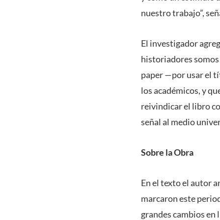
nuestro trabajo”, señ
El investigador agreg
historiadores somos 
paper —por usar el t
los académicos, y qu
reivindicar el libro
señal al medio univer
Sobre la Obra
En el texto el autor 
marcaron este period
grandes cambios en la