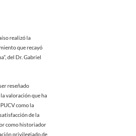
íso realizó la
imiento que recayó
a”, del Dr. Gabriel
e ser reseñado
la valoración que ha
la PUCV como la
satisfacción de la
bor como historiador
ción privilegiado de