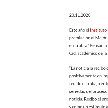
23.11.2020
Este año el
Instituto
premiación al Mejor 
en la obra “Pensar la
Cid, académico de la
“La noticia la recibo
positivamente en imp
tenido el trabajo en 
seriedad del proceso 
noticia. Recibo el p
y como un estímulo a