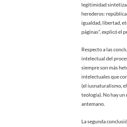
legitimidad sintetiza
herederos: república
igualdad, libertad, 
páginas”, explicó el p
Respecto a las concl
intelectual del proce
siempre son más hete
intelectuales que co
(el iusnaturalismo, e
teología). No hay un 
antemano.
La segunda conclusió