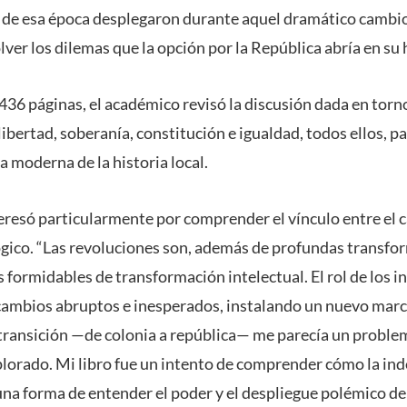
s de esa época desplegaron durante aquel dramático cambio
lver los dilemas que la opción por la República abría en su 
e 436 páginas, el académico revisó la discusión dada en tor
ibertad, soberanía, constitución e igualdad, todos ellos, p
a moderna de la historia local.
eresó particularmente por comprender el vínculo entre el c
ógico. “Las revoluciones son, además de profundas transfor
s formidables de transformación intelectual. El rol de los i
cambios abruptos e inesperados, instalando un nuevo mar
a transición —de colonia a república— me parecía un proble
plorado. Mi libro fue un intento de comprender cómo la in
una forma de entender el poder y el despliegue polémico d