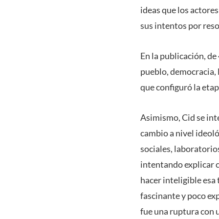
ideas que los actore
sus intentos por reso
En la publicación, d
pueblo, democracia, l
que configuró la etap
Asimismo, Cid se int
cambio a nivel ideol
sociales, laboratorio
intentando explicar 
hacer inteligible es
fascinante y poco ex
fue una ruptura con 