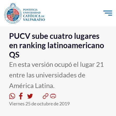
Click acá para ir directamente al contenido
La Universidad
PUCV sube cuatro lugares
en ranking latinoamericano
Investigación, Creación e Innovación
QS
PUCV Internacional
Vinculación con el Medio
En esta versión ocupó el lugar 21
entre las universidades de
Admisión
América Latina.
Pregrado
Postgrado
Viernes 25 de octubre de 2019
Formación Continua