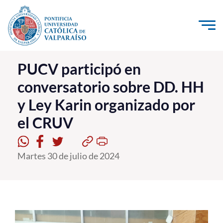
Click acá para ir directamente al contenido
La Universidad
PUCV participó en
conversatorio sobre DD. HH
Investigación, Creación e Innovación
y Ley Karin organizado por
PUCV Internacional
el CRUV
Vinculación con el Medio
Admisión
Martes 30 de julio de 2024
Pregrado
Postgrado
Formación Continua