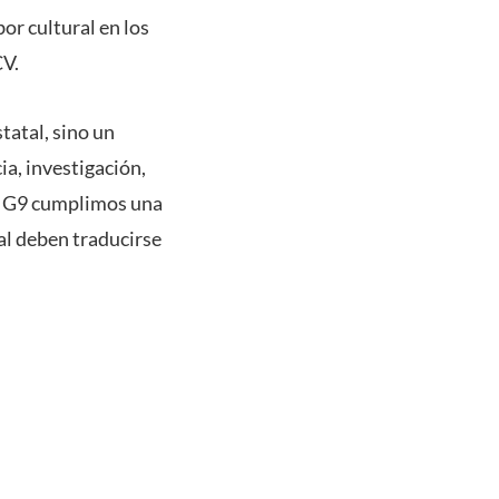
or cultural en los
CV.
tatal, sino un
a, investigación,
el G9 cumplimos una
al deben traducirse