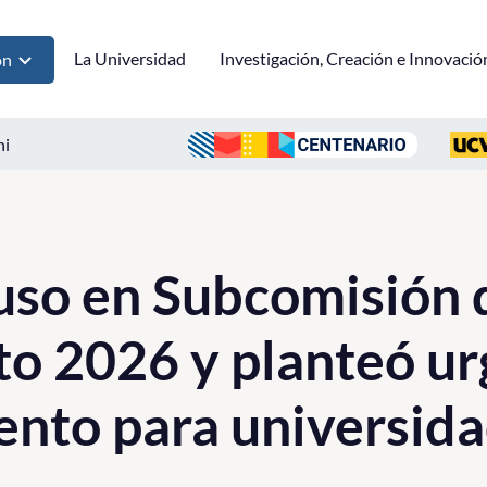
La Universidad
Investigación, Creación e Innovació
ón
ni
so en Subcomisión 
o 2026 y planteó ur
ento para universid