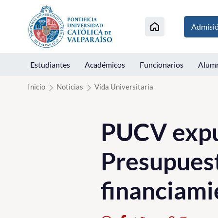
Click acá para ir directamente al contenido
Admisi
Estudiantes
Académicos
Funcionarios
Alum
Inicio
Noticias
Vida Universitaria
PUCV expu
Presupuest
financiami