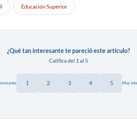
9
Educación Superior
¿Qué tan interesante te pareció este artículo?
Califica del 1 al 5
1
2
3
4
5
teresante
Muy int