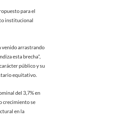
ropuesto para el
to institucional
n venido arrastrando
ndiza esta brecha",
carácter público y su
tario equitativo.
nominal del 3,7% en
ho crecimiento se
ctural en la