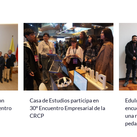
on
Casa de Estudios participa en
EduI
entro
30° Encuentro Empresarial de la
encu
CRCP
una r
peda