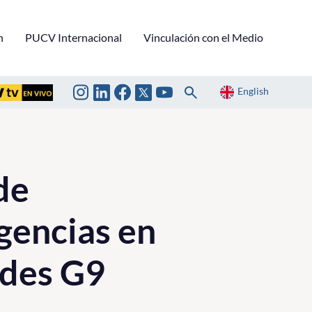
n
PUCV Internacional
Vinculación con el Medio
English
de
gencias en
ades G9