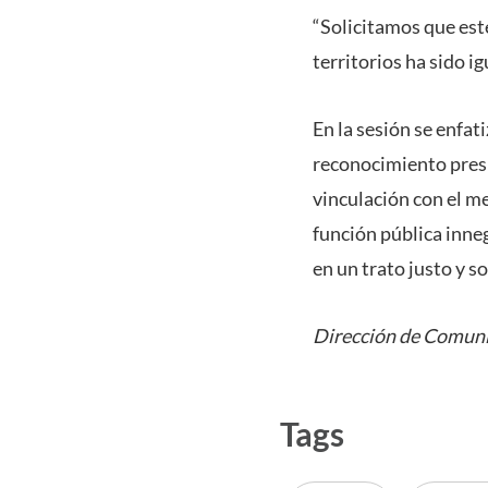
“Solicitamos que este
territorios ha sido i
En la sesión se enfat
reconocimiento presu
vinculación con el m
función pública inne
en un trato justo y s
Dirección de Comuni
Tags