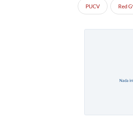
PUCV
Red G
Nada in