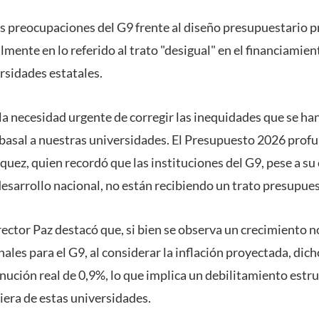
 preocupaciones del G9 frente al diseño presupuestario p
mente en lo referido al trato "desigual" en el financiamien
rsidades estatales.
la necesidad urgente de corregir las inequidades que se ha
 basal a nuestras universidades. El Presupuesto 2026 profu
quez, quien recordó que las instituciones del G9, pese a su 
desarrollo nacional, no están recibiendo un trato presupues
rrector Paz destacó que, si bien se observa un crecimiento 
nales para el G9, al considerar la inflación proyectada, dic
ución real de 0,9%, lo que implica un debilitamiento estru
iera de estas universidades.