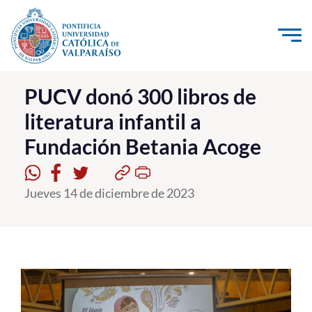
Click acá para ir directamente al contenido
La Universidad
PUCV donó 300 libros de
literatura infantil a
Investigación, Creación e Innovación
Fundación Betania Acoge
PUCV Internacional
Vinculación con el Medio
Jueves 14 de diciembre de 2023
Admisión
Pregrado
Postgrado
Formación Continua