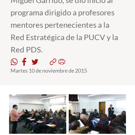
Miguel Garrido, se dio inicio al
programa dirigido a profesores
Estudiantes
mentores pertenecientes a la
Académicos
Red Estratégica de la PUCV y la
Funcionarios
Red PDS.
Alumni
Martes 10 de noviembre de 2015
English