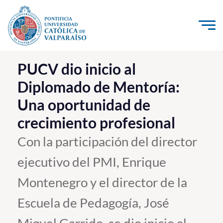
Click acá para ir directamente al contenido
La Universidad
PUCV dio inicio al
Diplomado de Mentoría:
Investigación, Creación e Innovación
Una oportunidad de
PUCV Internacional
crecimiento profesional
Vinculación con el Medio
Con la participación del director
Admisión
ejecutivo del PMI, Enrique
Pregrado
Montenegro y el director de la
Postgrado
Escuela de Pedagogía, José
Formación Continua