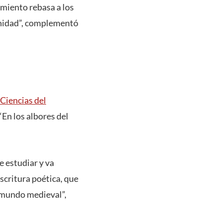
samiento rebasa a los
anidad”, complementó
 Ciencias del
 “En los albores del
e estudiar y va
scritura poética, que
l mundo medieval”,