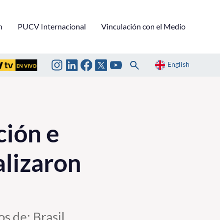
n
PUCV Internacional
Vinculación con el Medio
English
ción e
alizaron
s de: Brasil,