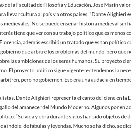
no de la Facultad de Filosofía y Educación, José Marín valor
ra llevar cultura al país y a otros países. “Dante Alighieri e
os medievales. No se puede enseñar historia medieval sin h
nterés tiene que ver con su trabajo político que es menos 
 Florencia, además escribió un tratado que es tan político c
-gobierno que arbitre los problemas del mundo, pero que n
sobre las ambiciones de los seres humanos. Su proyecto cie
o. El proyecto político sigue vigente: entendemos la nec
arbitren, pero no gobiernen. Eso era una audacia en tiempo
listas, Dante Alighieri representa el canto del cisne en l
 gallo del amanecer del Mundo Moderno. Algunos ponen ac
ítico. “Su vida y obra durante siglos han sido objetos de d
da índole, de fábulas y leyendas. Mucho se ha dicho, se dice