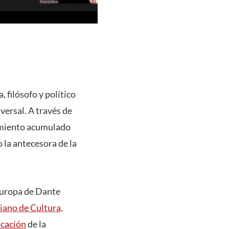
 filósofo y político
versal. A través de
cimiento acumulado
 la antecesora de la
 Europa de Dante
liano de Cultura,
ucación
de la