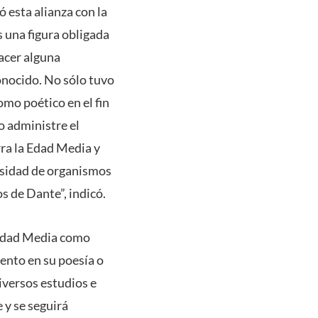
ó esta alianza con la
s una figura obligada
acer alguna
conocido. No sólo tuvo
omo poético en el fin
o administre el
rra la Edad Media y
esidad de organismos
s de Dante”, indicó.
a Edad Media como
ento en su poesía o
iversos estudios e
 y se seguirá