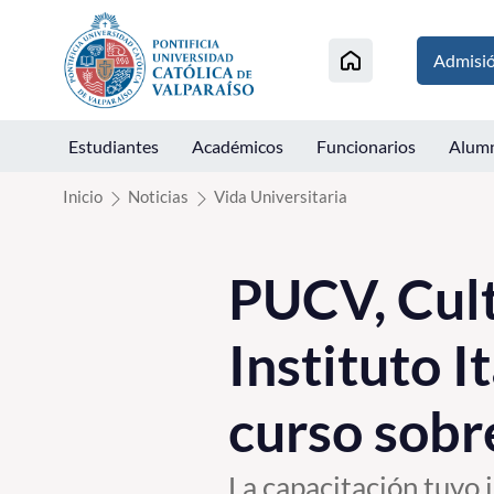
Click acá para ir directamente al contenido
Admisi
Estudiantes
Académicos
Funcionarios
Alum
Inicio
Noticias
Vida Universitaria
PUCV, Cult
Instituto I
curso sobr
La capacitación tuvo i