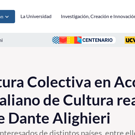
La Universidad
Investigación, Creación e Innovació
ón
ni
ura Colectiva en Ac
taliano de Cultura re
e Dante Alighieri
nteresados de distintos países, entre ello