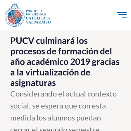
Click acá para ir directamente al contenido
La Universidad
PUCV culminará los
procesos de formación del
Investigación, Creación e Innovación
año académico 2019 gracias
PUCV Internacional
a la virtualización de
Vinculación con el Medio
asignaturas
Admisión
Considerando el actual contexto
social, se espera que con esta
Pregrado
medida los alumnos puedan
Postgrado
Formación Continua
cerrar el segundo semestre,