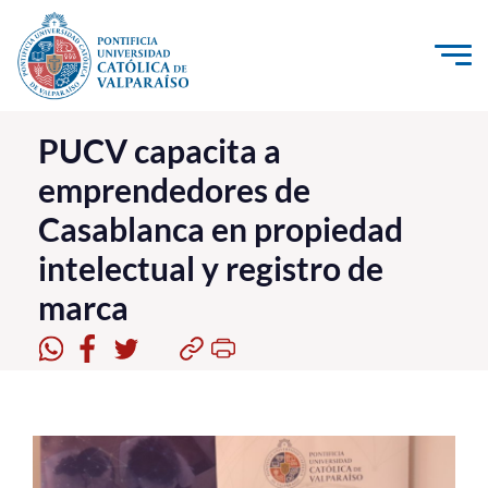
Click acá para ir directamente al contenido
La Universidad
PUCV capacita a
emprendedores de
Investigación, Creación e Innovación
Casablanca en propiedad
PUCV Internacional
intelectual y registro de
Vinculación con el Medio
marca
Admisión
Pregrado
Postgrado
Formación Continua