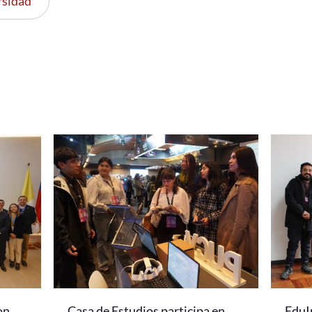
rsidad
on
Casa de Estudios participa en
EduI