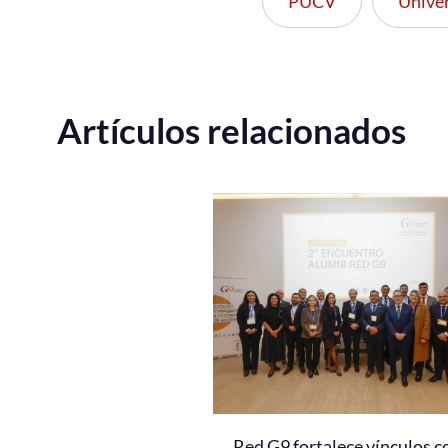
PUCV
Unive
Artículos relacionados
Red G9 fortalece vínculos c