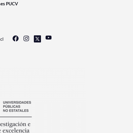
nes PUCV
cl