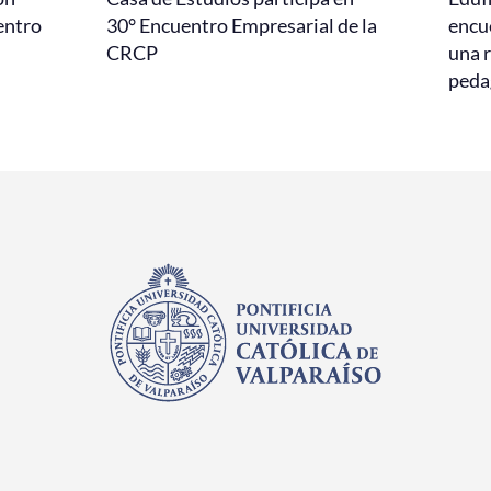
entro
30° Encuentro Empresarial de la
encu
CRCP
una r
peda