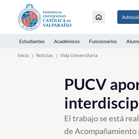
Click acá para ir directamente al contenido
Admisi
Estudiantes
Académicos
Funcionarios
Alum
Inicio
Noticias
Vida Universitaria
PUCV aport
interdisci
El trabajo se está re
de Acompañamiento pa