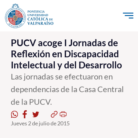
Click acá para ir directamente al contenido
La Universidad
PUCV acoge I Jornadas de
Reflexión en Discapacidad
Investigación, Creación e Innovación
Intelectual y del Desarrollo
PUCV Internacional
Vinculación con el Medio
Las jornadas se efectuaron en
dependencias de la Casa Central
Admisión
de la PUCV.
Pregrado
Postgrado
Jueves 2 de julio de 2015
Formación Continua