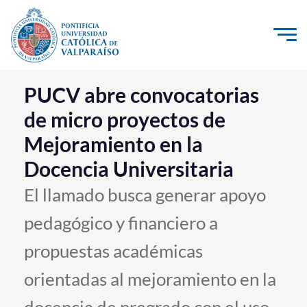
Click acá para ir directamente al contenido
La Universidad
PUCV abre convocatorias
de micro proyectos de
Investigación, Creación e Innovación
Mejoramiento en la
PUCV Internacional
Docencia Universitaria
Vinculación con el Medio
El llamado busca generar apoyo
Admisión
pedagógico y financiero a
Pregrado
propuestas académicas
Postgrado
orientadas al mejoramiento en la
Formación Continua