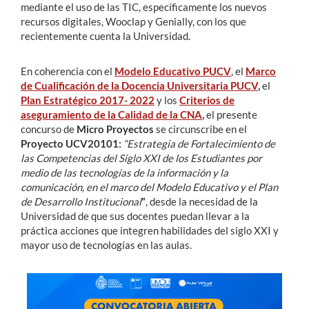
mediante el uso de las TIC, específicamente los nuevos
recursos digitales, Wooclap y Genially, con los que
recientemente cuenta la Universidad.
En coherencia con el
Modelo Educativo PUCV
, el
Marco
de Cualificación de la Docencia Universitaria PUCV
,
el
Plan Estratégico 2017- 2022
y los
Criterios de
aseguramiento de la Calidad de la CNA
,
el presente
concurso de
Micro
Proyectos
se circunscribe en el
Proyecto UCV20101:
“Estrategia de Fortalecimiento de
las Competencias del Siglo XXI de los Estudiantes por
medio de las tecnologías de la información y la
comunicación, en el marco del Modelo Educativo y el Plan
de Desarrollo Institucional
”
, desde la necesidad de la
Universidad de que sus docentes puedan llevar a la
práctica acciones que integren habilidades del siglo XXI y
mayor uso de tecnologías en las aulas.