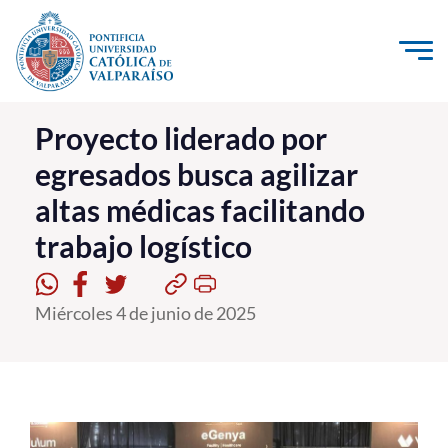
Click acá para ir directamente al contenido
La Universidad
Proyecto liderado por
egresados busca agilizar
Investigación, Creación e Innovación
altas médicas facilitando
PUCV Internacional
trabajo logístico
Vinculación con el Medio
Admisión
Miércoles 4 de junio de 2025
Pregrado
Postgrado
Formación Continua