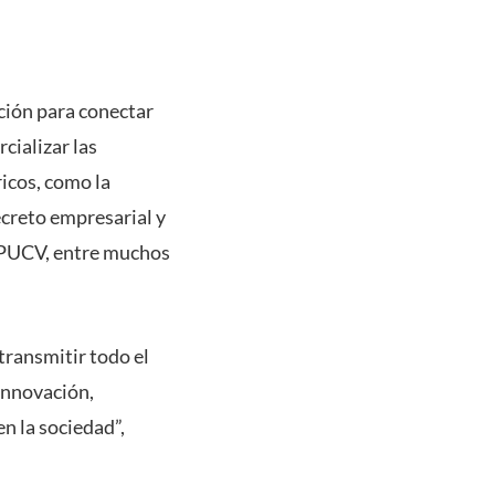
ción para conectar
cializar las
ricos, como la
secreto empresarial y
a PUCV, entre muchos
transmitir todo el
Innovación,
n la sociedad”,