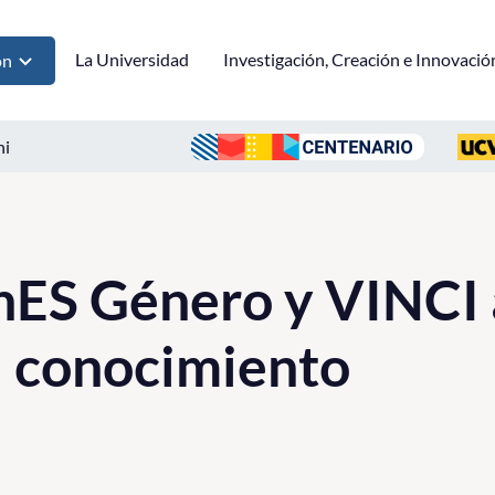
La Universidad
Investigación, Creación e Innovació
ón
ni
nES Género y VINCI 
l conocimiento