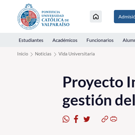
Click acá para ir directamente al contenido
Admisi
Estudiantes
Académicos
Funcionarios
Alum
Inicio
Noticias
Vida Universitaria
Proyecto I
gestión de