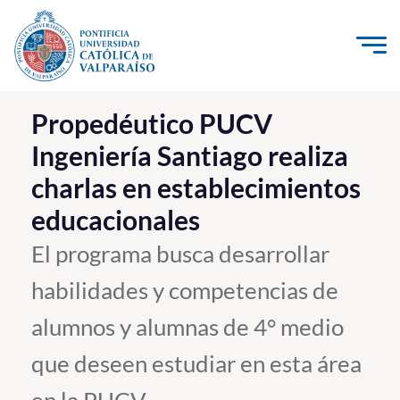
Click acá para ir directamente al contenido
La Universidad
Propedéutico PUCV
Ingeniería Santiago realiza
Investigación, Creación e Innovación
charlas en establecimientos
PUCV Internacional
educacionales
Vinculación con el Medio
El programa busca desarrollar
Admisión
habilidades y competencias de
Pregrado
alumnos y alumnas de 4° medio
Postgrado
que deseen estudiar en esta área
Formación Continua