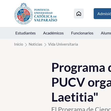
Click acá para ir directamente al contenido
Admisi
Estudiantes
Académicos
Funcionarios
Alum
Inicio
Noticias
Vida Universitaria
Programa d
PUCV organ
Laetitia"
El Programa de Cienci