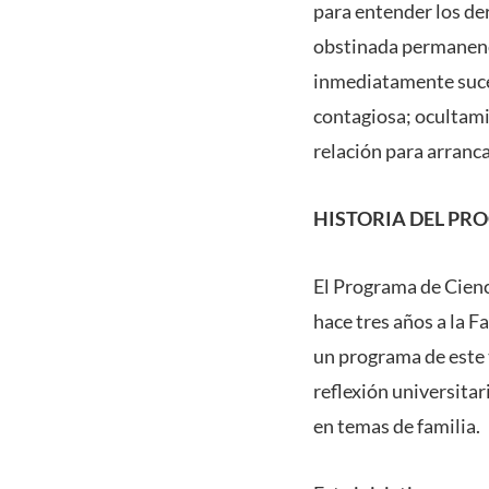
para entender los de
obstinada permanenci
inmediatamente suce
contagiosa; ocultamie
relación para arranc
HISTORIA DEL P
El Programa de Cienc
hace tres años a la F
un programa de este t
reflexión universitar
en temas de familia.