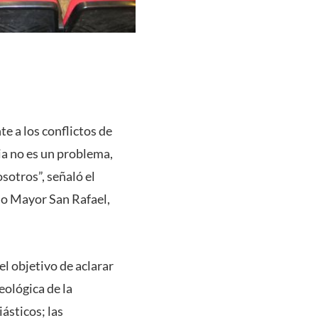
e a los conflictos de
ia no es un problema,
otros”, señaló el
rio Mayor San Rafael,
el objetivo de aclarar
eológica de la
iásticos; las