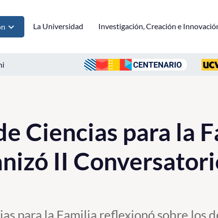
La Universidad
Investigación, Creación e Innovació
ón
ni
e Ciencias para la F
izó II Conversatori
as para la Familia reflexionó sobre los d