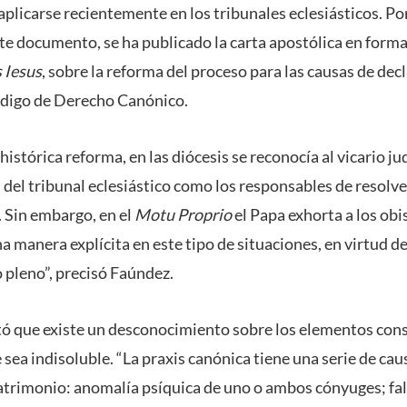
plicarse recientemente en los tribunales eclesiásticos. Po
e documento, se ha publicado la carta apostólica en form
 Iesus
, sobre la reforma del proceso para las causas de dec
ódigo de Derecho Canónico.
istórica reforma, en las diócesis se reconocía al vicario jud
 del tribunal eclesiástico como los responsables de resolve
 Sin embargo, en el
Motu Proprio
el Papa exhorta a los obi
na manera explícita en este tipo de situaciones, en virtud de
 pleno”, precisó Faúndez.
 que existe un desconocimiento sobre los elementos cons
sea indisoluble. “La praxis canónica tiene una serie de ca
atrimonio: anomalía psíquica de uno o ambos cónyuges; fa