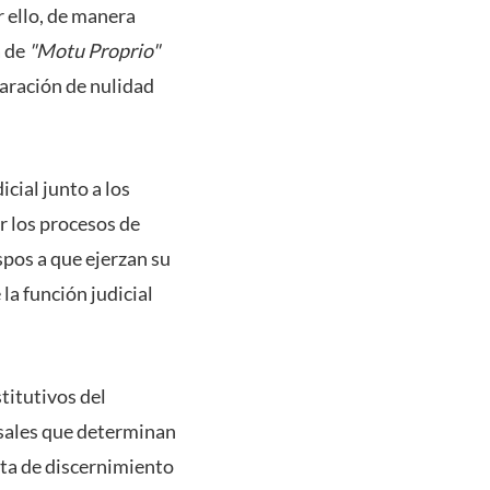
r ello, de manera
a de
"Motu Proprio"
laración de nulidad
icial junto a los
r los procesos de
spos a que ejerzan su
 la función judicial
titutivos del
usales que determinan
lta de discernimiento