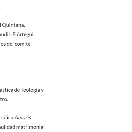
.
d Quintana,
laudio Elórtegui
os del comité
ástica de Teología y
tro.
tólica
Amoris
nulidad matrimonial