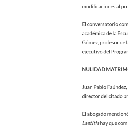
modificaciones al pr
El conversatorio con
académica de la Escue
Gómez, profesor de 
ejecutivo del Program
NULIDAD MATRIM
Juan Pablo Faúndez, f
director del citado p
El abogado mencionó 
Laetitia
hay que comp