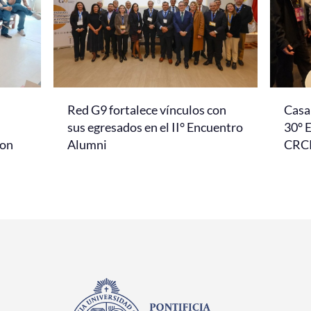
Red G9 fortalece vínculos con
Casa 
l
sus egresados en el II° Encuentro
30° 
con
Alumni
CRC