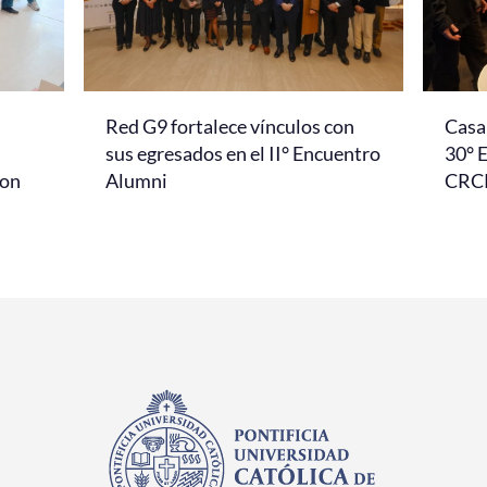
Red G9 fortalece vínculos con
Casa 
l
sus egresados en el II° Encuentro
30° 
con
Alumni
CRC