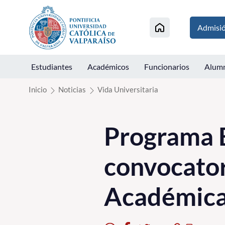
Click acá para ir directamente al contenido
Admisi
Estudiantes
Académicos
Funcionarios
Alum
Inicio
Noticias
Vida Universitaria
Programa 
convocato
Académica