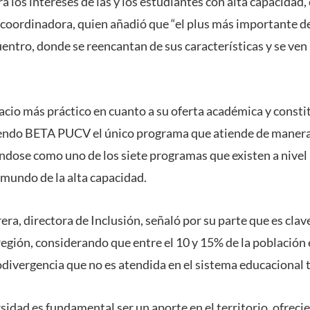
ra los intereses de las y los estudiantes con alta capacida
la coordinadora, quien añadió que “el plus más importante d
entro, donde se reencantan de sus características y se ven 
acio más práctico en cuanto a su oferta académica y consti
iendo BETA PUCV el único programa que atiende de manera 
ndose como uno de los siete programas que existen a nivel
 mundo de la alta capacidad.
ra, directora de Inclusión, señaló por su parte que es clav
egión, considerando que entre el 10 y 15% de la población 
odivergencia que no es atendida en el sistema educacional 
sidad es fundamental ser un aporte en el territorio, ofreci