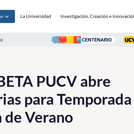
La Universidad
Investigación, Creación e Innovació
ón
ni
BETA PUCV abre
rias para Temporada
 de Verano