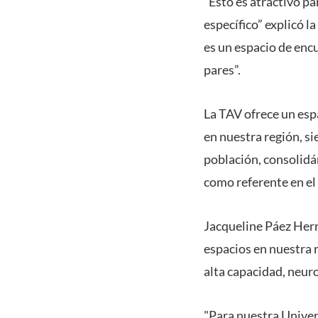
“Esto es atractivo pa
específico” explicó 
es un espacio de encu
pares”.
La TAV ofrece un esp
en nuestra región, s
población, consolidá
como referente en el
Jacqueline Páez Herre
espacios en nuestra r
alta capacidad, neur
"Para nuestra Univer