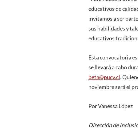
educativos de calidad
invitamos a ser parte
sus habilidades y tal
educativos tradiciona
Esta convocatoria est
se llevará a cabo dur
beta@pucv.cl
. Quien
noviembre será el pr
Por Vanessa López
Dirección de Inclusi