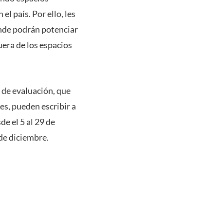
el país. Por ello, les
donde podrán potenciar
uera de los espacios
o de evaluación, que
es, pueden escribir a
e el 5 al 29 de
de diciembre.