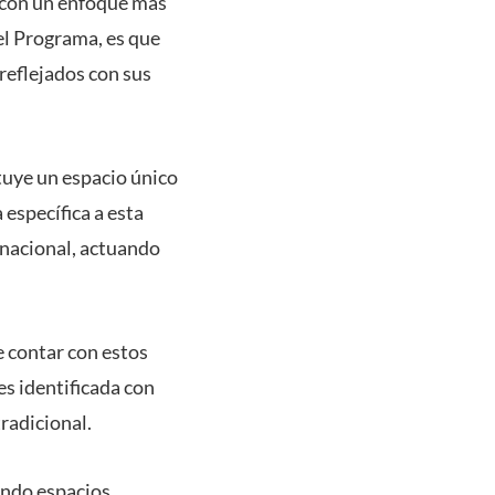
d, con un enfoque más
el Programa, es que
reflejados con sus
tuye un espacio único
específica a esta
 nacional, actuando
e contar con estos
es identificada con
tradicional.
endo espacios