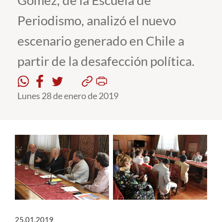
Gómez, de la Escuela de
Periodismo, analizó el nuevo
Estudiantes
escenario generado en Chile a
Académicos
partir de la desafección política.
Funcionarios
Alumni
Lunes 28 de enero de 2019
English
25.01.2019