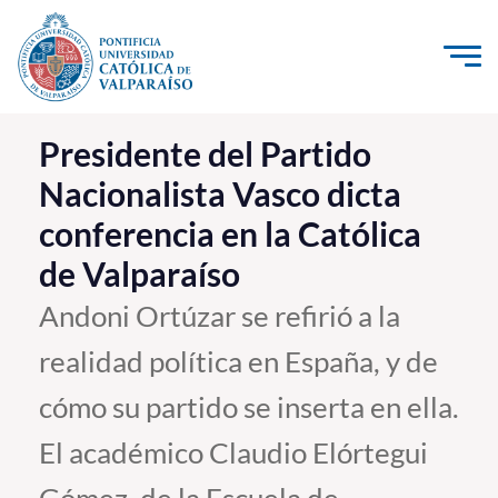
Click acá para ir directamente al contenido
La Universidad
Presidente del Partido
Nacionalista Vasco dicta
Investigación, Creación e Innovación
conferencia en la Católica
PUCV Internacional
de Valparaíso
Vinculación con el Medio
Andoni Ortúzar se refirió a la
Admisión
realidad política en España, y de
Pregrado
cómo su partido se inserta en ella.
Postgrado
El académico Claudio Elórtegui
Formación Continua