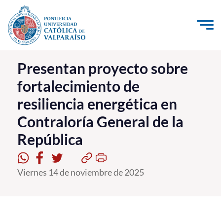
Click acá para ir directamente al contenido
La Universidad
Presentan proyecto sobre
fortalecimiento de
Investigación, Creación e Innovación
resiliencia energética en
PUCV Internacional
Contraloría General de la
Vinculación con el Medio
República
Admisión
Viernes 14 de noviembre de 2025
Pregrado
Postgrado
Formación Continua