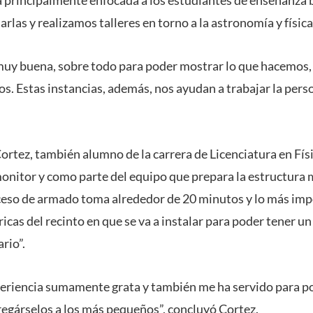
tá principalmente enfocada a los estudiantes de enseñanza 
rlas y realizamos talleres en torno a la astronomía y física
muy buena, sobre todo para poder mostrar lo que hacemos,
os. Estas instancias, además, nos ayudan a trabajar la pers
Cortez, también alumno de la carrera de Licenciatura en Físi
itor y como parte del equipo que prepara la estructura m
ceso de armado toma alrededor de 20 minutos y lo más imp
ricas del recinto en que se va a instalar para poder tener 
rio”.
periencia sumamente grata y también me ha servido para po
egárselos a los más pequeños”, concluyó Cortez.