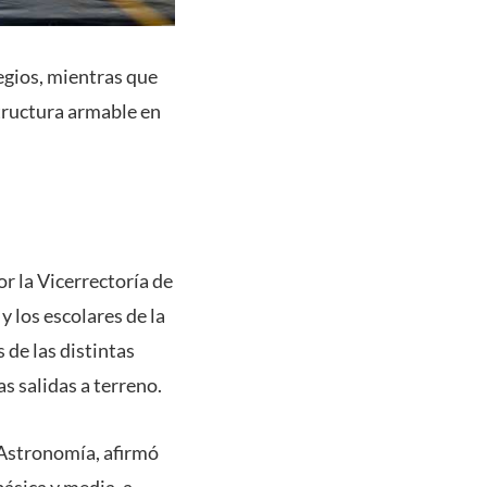
egios, mientras que
structura armable en
r la Vicerrectoría de
y los escolares de la
 de las distintas
s salidas a terreno.
 Astronomía, afirmó