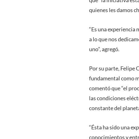
que “la iniciativa es
quienes les damos cha
“Es una experiencia 
a lo que nos dedicam
uno”, agregó.
Por su parte, Felipe 
fundamental como mon
comentó que “el pro
las condiciones eléct
constante del planeta
“Ésta ha sido una ex
conocimientos y entr