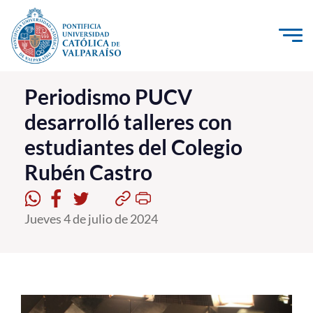
Click acá para ir directamente al contenido
La Universidad
Periodismo PUCV
desarrolló talleres con
Investigación, Creación e Innovación
estudiantes del Colegio
PUCV Internacional
Rubén Castro
Vinculación con el Medio
Admisión
Jueves 4 de julio de 2024
Pregrado
Postgrado
Formación Continua