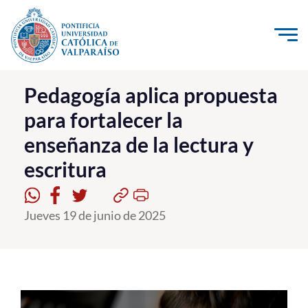
Click acá para ir directamente al contenido
La Universidad
Pedagogía aplica propuesta
para fortalecer la
Investigación, Creación e Innovación
enseñanza de la lectura y
PUCV Internacional
escritura
Vinculación con el Medio
Admisión
Jueves 19 de junio de 2025
Pregrado
Postgrado
Formación Continua