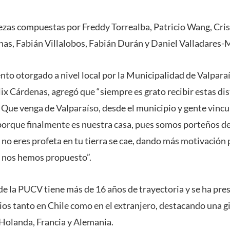
iezas compuestas por Freddy Torrealba, Patricio Wang, Cris
nas, Fabián Villalobos, Fabián Durán y Daniel Valladares-M
to otorgado a nivel local por la Municipalidad de Valparaís
ix Cárdenas, agregó que “siempre es grato recibir estas di
. Que venga de Valparaíso, desde el municipio y gente vincul
 porque finalmente es nuestra casa, pues somos porteños de 
no eres profeta en tu tierra se cae, dando más motivación 
e nos hemos propuesto”.
e la PUCV tiene más de 16 años de trayectoria y se ha pre
os tanto en Chile como en el extranjero, destacando una gi
Holanda, Francia y Alemania.