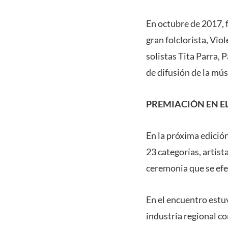
En octubre de 2017, 
gran folclorista, Vio
solistas Tita Parra, 
de difusión de la mú
PREMIACIÓN EN E
En la próxima edición
23 categorías, artis
ceremonia que se efe
En el encuentro estu
industria regional c