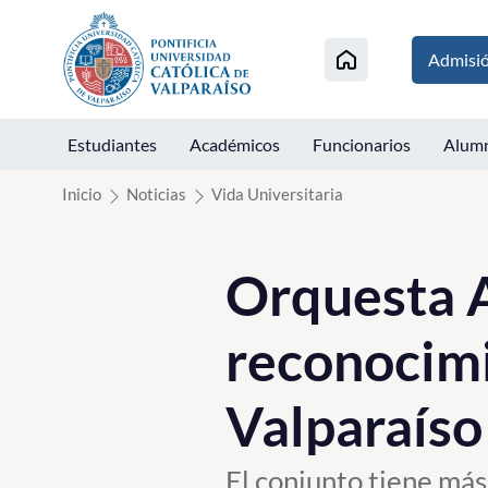
Click acá para ir directamente al contenido
Admisi
Estudiantes
Académicos
Funcionarios
Alum
Inicio
Noticias
Vida Universitaria
Orquesta 
reconocimi
Valparaíso
El conjunto tiene más