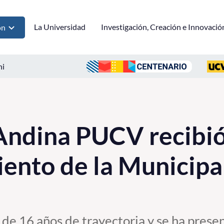
La Universidad
Investigación, Creación e Innovació
ón
ni
Andina PUCV recibi
ento de la Municipa
 de 16 años de trayectoria y se ha pres