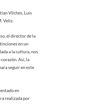
tian Vilches, Luis
. Veliz.
o, el director de la
stinciones en un
ada a la cultura, nos
corazón. Así, la
para seguir en este
sentado en
ra realizada por