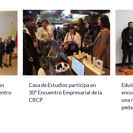
on
Casa de Estudios participa en
EduI
entro
30° Encuentro Empresarial de la
encu
CRCP
una r
peda