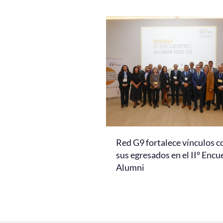
Red G9 fortalece vínculos c
sus egresados en el II° Encu
Alumni