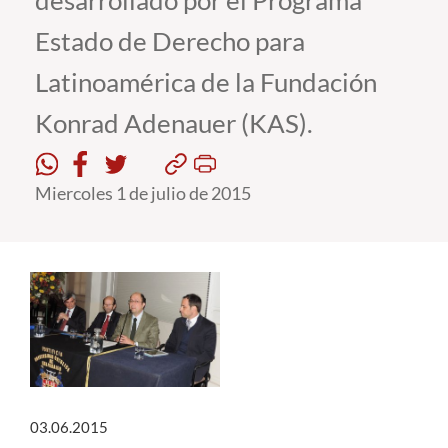
desarrollado por el Programa
Estado de Derecho para
Estudiantes
Latinoamérica de la Fundación
Académicos
Konrad Adenauer (KAS).
Funcionarios
Alumni
Miercoles 1 de julio de 2015
English
03.06.2015