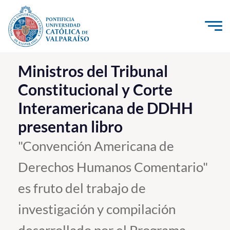
Click acá para ir directamente al contenido
La Universidad
Ministros del Tribunal
Constitucional y Corte
Investigación, Creación e Innovación
Interamericana de DDHH
PUCV Internacional
presentan libro
Vinculación con el Medio
"Convención Americana de
Admisión
Derechos Humanos Comentario"
Pregrado
es fruto del trabajo de
Postgrado
investigación y compilación
Formación Continua